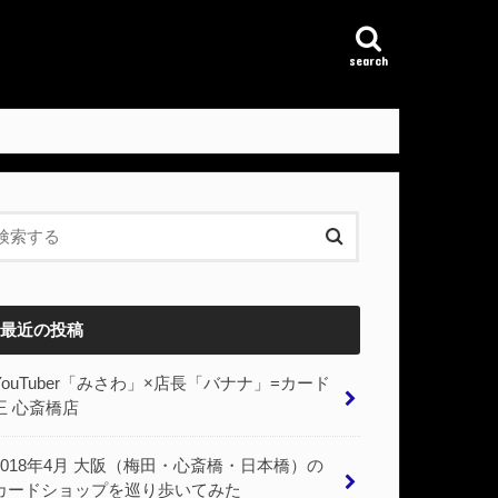
search
最近の投稿
YouTuber「みさわ」×店長「バナナ」=カード
王 心斎橋店
2018年4月 大阪（梅田・心斎橋・日本橋）の
カードショップを巡り歩いてみた