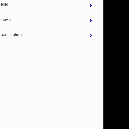
eller
leeve
pecification