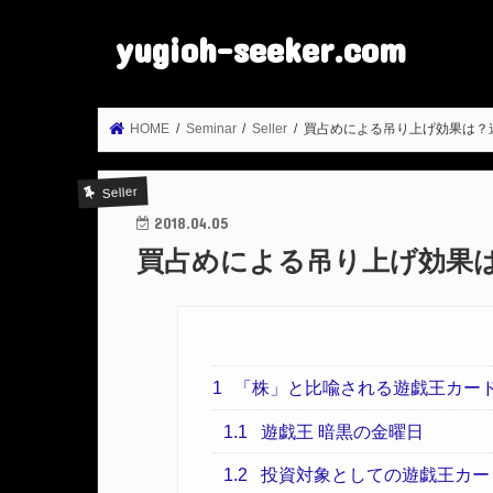
yugioh-seeker.com
HOME
Seminar
Seller
買占めによる吊り上げ効果は？
Seller
2018.04.05
買占めによる吊り上げ効果
1
「株」と比喩される遊戯王カー
1.1
遊戯王 暗黒の金曜日
1.2
投資対象としての遊戯王カー