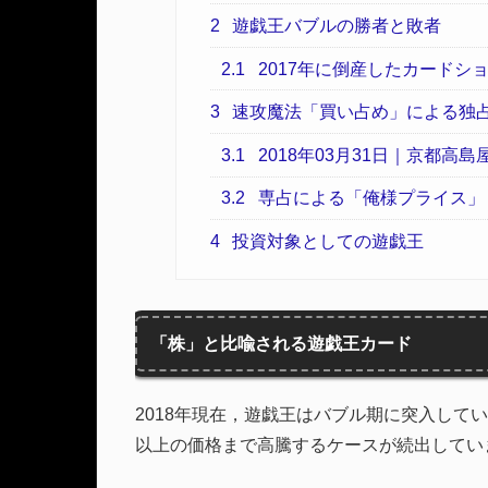
2
遊戯王バブルの勝者と敗者
2.1
2017年に倒産したカードシ
3
速攻魔法「買い占め」による独
3.1
2018年03月31日｜京都高
3.2
専占による「俺様プライス」
4
投資対象としての遊戯王
「株」と比喩される遊戯王カード
2018年現在，遊戯王はバブル期に突入して
以上の価格まで高騰するケースが続出してい