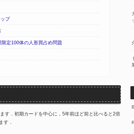
ョップ
占
島屋限定100体の人形買占め問題
います．初期カードを中心に，5年前ほど前と比べると2倍
ます．
R