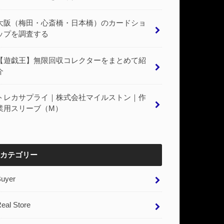
大阪（梅田・心斎橋・日本橋）のカードショ
ップを調査する
【遊戯王】無限回収コレクターをまとめて紹
介
トレカサプライ｜株式会社マイルストン｜作
業用スリーブ（M）
カテゴリー
Buyer
eal Store