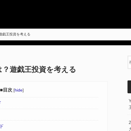
遊戯王投資を考える
は？遊戯王投資を考える
■目次
[
hide
]
ド
ド