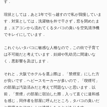
す．
現状としては，あと1年で引っ越すので私が我慢していま
す．対策としては，洗濯物を外で干さず，窓を閉めたま
ま，エアコンから流れてくるタバコの臭いを空気清浄機
でキレイにしています．
これぐらいタバコに敏感な人種なので，この街で子育て
は不可能だと考えています．妊婦や乳幼児に間違いな
く，悪影響を及ぼします．
それと，大阪でホテルを選ぶ際は，「禁煙室」にした方
が良いです．ヘビースモーカーが多いので，「喫煙可」
の部屋は汚染済みだと考えて問題ないと思います．以
前，「禁煙」の部屋に宿泊した際，入って直ぐに違和感
を感じ，同伴者を部屋に呼んだところ，タバコの臭いだ