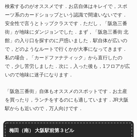
検索するのがオススメです．お店自体はキレイで，スポ
ーツ系のカードショップという認識で間違いないです．
安全性で言うとトップクラスです．ただし，「阪急三番
街」が地味にダンジョンでした．まず，「阪急三番街 北
館」の入り口を探すのに戸惑いました．駅自体が広いの
で，どのようなルートで行くかが大事になってきます．
私の場合，「カードファナティック」から直行したの
で，少し苦労しました．次に，入った後も，1フロアが広
いので地味に迷子になります．
「阪急三番街」自体もオススメのスポットです．お土産
を買ったり，ランチをするのにも適しています．JR大阪
駅からも近いので，万人向けです．
梅田（南） 大阪駅前第３ビル