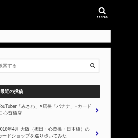
search
最近の投稿
YouTuber「みさわ」×店長「バナナ」=カード
王 心斎橋店
2018年4月 大阪（梅田・心斎橋・日本橋）の
カードショップを巡り歩いてみた