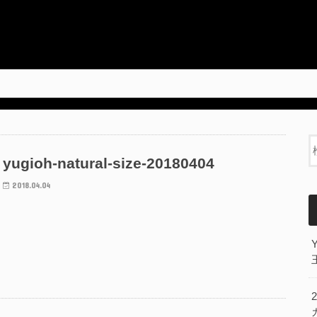
yugioh-natural-size-20180404
2018.04.04