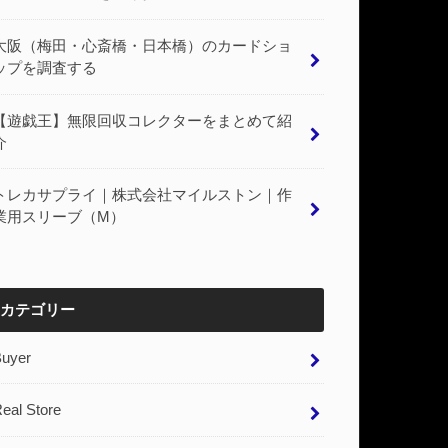
大阪（梅田・心斎橋・日本橋）のカードショ
ップを調査する
【遊戯王】無限回収コレクターをまとめて紹
介
トレカサプライ｜株式会社マイルストン｜作
業用スリーブ（M）
カテゴリー
Buyer
eal Store